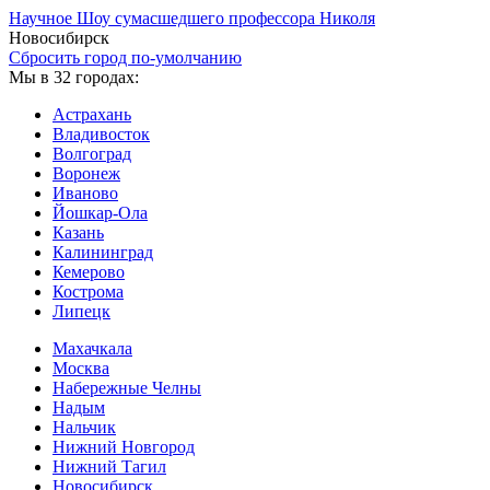
Научное Шоу сумасшедшего профессора Николя
Новосибирск
Сбросить город по-умолчанию
Мы в 32 городах:
Астрахань
Владивосток
Волгоград
Воронеж
Иваново
Йошкар-Ола
Казань
Калининград
Кемерово
Кострома
Липецк
Махачкала
Москва
Набережные Челны
Надым
Нальчик
Нижний Новгород
Нижний Тагил
Новосибирск