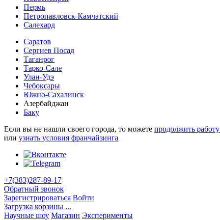
Пермь
Петропавловск-Камчатский
Салехард
Саратов
Сергиев Посад
Таганрог
Тарко-Сале
Улан-Удэ
Чебоксары
Южно-Сахалинск
Азербайджан
Баку
Если вы не нашли своего города, то можете
продолжить работу
или
узнать условия франчайзинга
+7(383)287-89-17
Обратный звонок
Зарегистрироваться
Войти
Загрузка корзины ...
Научные шоу
Магазин
Эксперименты