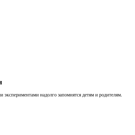
я
 экспери­ментами надолго запомнятся
детям и родителям.