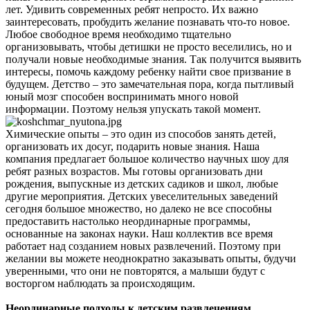
лет. Удивить современных ребят непросто. Их важно
заинтересовать, пробудить желание познавать что-то новое.
Любое свободное время необходимо тщательно
организовывать, чтобы детишки не просто веселились, но и
получали новые необходимые знания. Так получится выявить
интересы, помочь каждому ребенку найти свое призвание в
будущем. Детство – это замечательная пора, когда пытливый
юный мозг способен воспринимать много новой
информации. Поэтому нельзя упускать такой момент.
Химические опыты – это один из способов занять детей,
организовать их досуг, подарить новые знания. Наша
компания предлагает большое количество научных шоу для
ребят разных возрастов. Мы готовы организовать дни
рождения, выпускные из детских садиков и школ, любые
другие мероприятия. Детских увеселительных заведений
сегодня большое множество, но далеко не все способны
предоставить настолько неординарные программы,
основанные на законах науки. Наш коллектив все время
работает над созданием новых развлечений. Поэтому при
желании вы можете неоднократно заказывать опыты, будучи
уверенными, что они не повторятся, а малыши будут с
восторгом наблюдать за происходящим.
Неординарные подходы к детским развлечениям