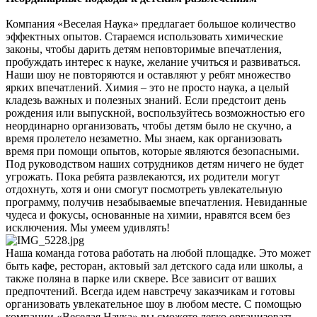
Компания «Веселая Наука» предлагает большое количество
эффектных опытов. Стараемся использовать химические
законы, чтобы дарить детям неповторимые впечатления,
пробуждать интерес к науке, желание учиться и развиваться.
Наши шоу не повторяются и оставляют у ребят множество
ярких впечатлений. Химия – это не просто наука, а целый
кладезь важных и полезных знаний. Если предстоит день
рождения или выпускной, воспользуйтесь возможностью его
неординарно организовать, чтобы детям было не скучно, а
время пролетело незаметно. Мы знаем, как организовать
время при помощи опытов, которые являются безопасными.
Под руководством наших сотрудников детям ничего не будет
угрожать. Пока ребята развлекаются, их родители могут
отдохнуть, хотя и они смогут посмотреть увлекательную
программу, получив незабываемые впечатления. Невиданные
чудеса и фокусы, основанные на химии, нравятся всем без
исключения. Мы умеем удивлять!
Наша команда готова работать на любой площадке. Это может
быть кафе, ресторан, актовый зал детского сада или школы, а
также поляна в парке или сквере. Все зависит от ваших
предпочтений. Всегда идем навстречу заказчикам и готовы
организовать увлекательное шоу в любом месте. С помощью
компании «Веселая Наука» вы сможете легко организовать