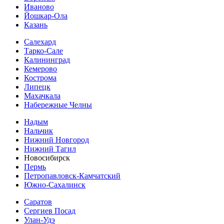
Иваново
Йошкар-Ола
Казань
Салехард
Тарко-Сале
Калининград
Кемерово
Кострома
Липецк
Махачкала
Набережные Челны
Надым
Нальчик
Нижний Новгород
Нижний Тагил
Новосибирск
Пермь
Петропавловск-Камчатский
Южно-Сахалинск
Саратов
Сергиев Посад
Улан-Удэ